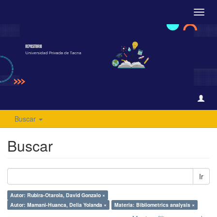
Camb
naveg
Buscar
Buscar
Ir
Autor: Rubira-Otarola, David Gonzalo ×
Autor: Mamani-Huanca, Delia Yolanda ×
Materia: Bibliometrics analysis ×