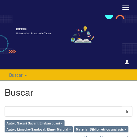
Camb
naveg
Buscar
Buscar
Ir
Autor: Sacari Sacari, Elisban Juani ×
Autor: Limache-Sandoval, Elmer Marcial ×
Materia: Bibliometrics analysis ×