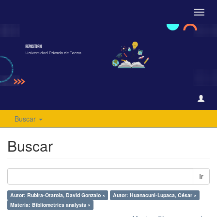
Camb
naveg
Buscar
Buscar
Ir
Autor: Rubira-Otarola, David Gonzalo ×
Autor: Huanacuni-Lupaca, César ×
Materia: Bibliometrics analysis ×