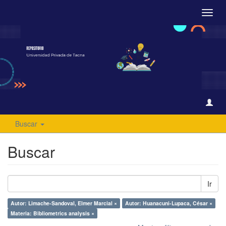
Camb
naveg
Buscar
Buscar
Ir
Autor: Limache-Sandoval, Elmer Marcial ×
Autor: Huanacuni-Lupaca, César ×
Materia: Bibliometrics analysis ×