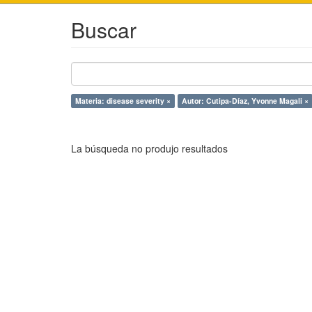
Buscar
Materia: disease severity ×
Autor: Cutipa-Díaz, Yvonne Magali ×
La búsqueda no produjo resultados