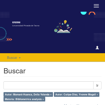
Camb
naveg
Buscar
Buscar
Ir
Autor: Mamani-Huanca, Delia Yolanda ×
Autor: Cutipa-Díaz, Yvonne Magali ×
Materia: Bibliometrics analysis ×