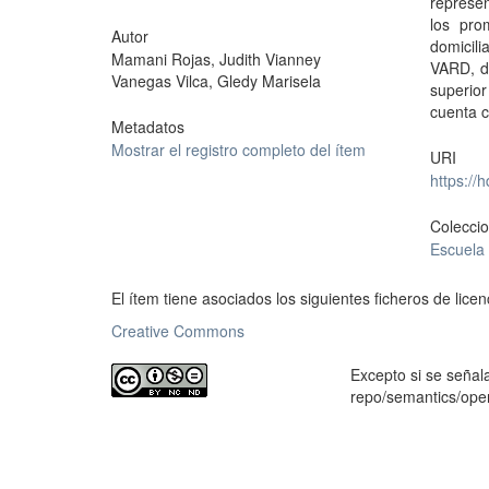
represen
los pro
Autor
domicil
Mamani Rojas, Judith Vianney
VARD, de
Vanegas Vilca, Gledy Marisela
superior
cuenta c
Metadatos
Mostrar el registro completo del ítem
URI
https://
Colecci
Escuela 
El ítem tiene asociados los siguientes ficheros de licen
Creative Commons
Excepto si se señala
repo/semantics/op