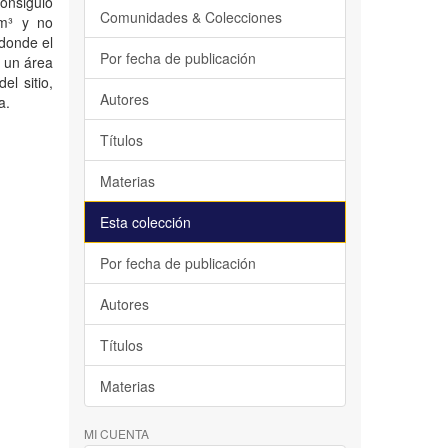
onsiguió
Comunidades & Colecciones
 m³ y no
donde el
Por fecha de publicación
n un área
el sitio,
Autores
a.
Títulos
Materias
Esta colección
Por fecha de publicación
Autores
Títulos
Materias
MI CUENTA