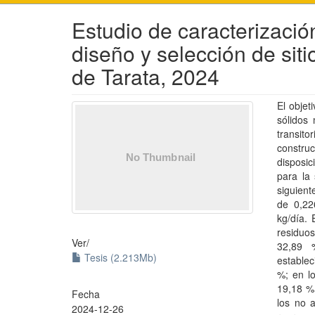
Estudio de caracterizació
diseño y selección de sitio
de Tarata, 2024
El objet
sólidos 
transit
constru
disposic
para la 
siguient
de 0,22
kg/día. 
residuos
Ver/
32,89 
Tesis (2.213Mb)
establec
%; en l
19,18 %;
Fecha
los no 
2024-12-26