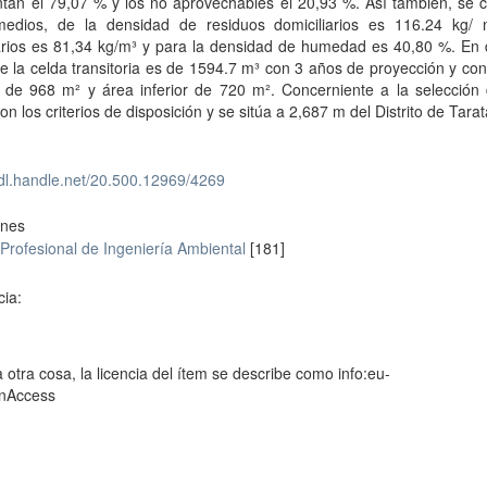
tan el 79,07 % y los no aprovechables el 20,93 %. Así también, se c
medios, de la densidad de residuos domiciliarios es 116.24 kg/
iarios es 81,34 kg/m³ y para la densidad de humedad es 40,80 %. En 
 la celda transitoria es de 1594.7 m³ con 3 años de proyección y co
 de 968 m² y área inferior de 720 m². Concerniente a la selección d
on los criterios de disposición y se sitúa a 2,687 m del Distrito de Tarat
hdl.handle.net/20.500.12969/4269
ones
Profesional de Ingeniería Ambiental
[181]
cia:
 otra cosa, la licencia del ítem se describe como info:eu-
enAccess