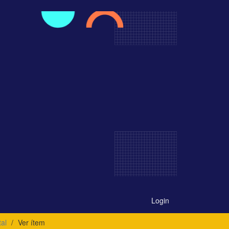
Login
al
Ver ítem