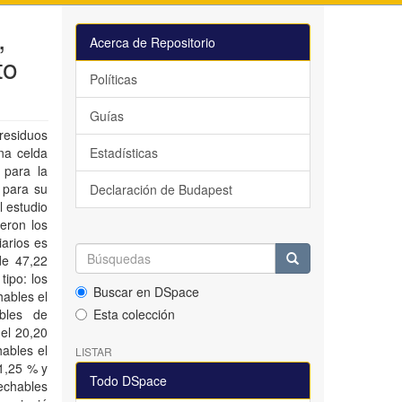
,
Acerca de Repositorio
to
Políticas
Guías
 residuos
una celda
Estadísticas
 para la
 para su
Declaración de Budapest
l estudio
ueron los
iarios es
de 47,22
ipo: los
Buscar en DSpace
hables el
bles de
Esta colección
el 20,20
ables el
LISTAR
71,25 % y
Todo DSpace
echables