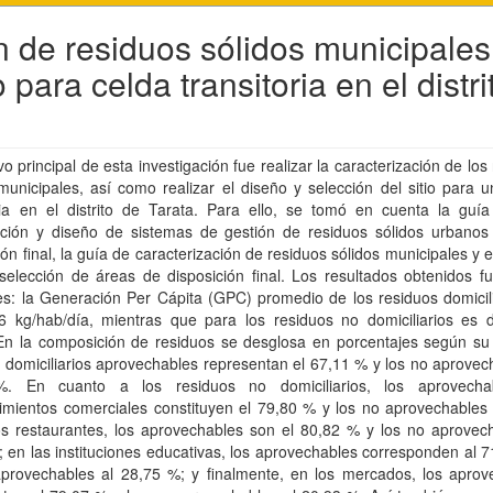
n de residuos sólidos municipales
 para celda transitoria en el distri
ivo principal de esta investigación fue realizar la caracterización de los
municipales, así como realizar el diseño y selección del sitio para 
oria en el distrito de Tarata. Para ello, se tomó en cuenta la guía
cción y diseño de sistemas de gestión de residuos sólidos urbanos
ión final, la guía de caracterización de residuos sólidos municipales y e
selección de áreas de disposición final. Los resultados obtenidos f
es: la Generación Per Cápita (GPC) promedio de los residuos domicil
6 kg/hab/día, mientras que para los residuos no domiciliarios es 
En la composición de residuos se desglosa en porcentajes según su t
 domiciliarios aprovechables representan el 67,11 % y los no aprovec
%. En cuanto a los residuos no domiciliarios, los aprovecha
imientos comerciales constituyen el 79,80 % y los no aprovechables 
os restaurantes, los aprovechables son el 80,82 % y los no aprovech
 en las instituciones educativas, los aprovechables corresponden al 
aprovechables al 28,75 %; y finalmente, en los mercados, los aprov