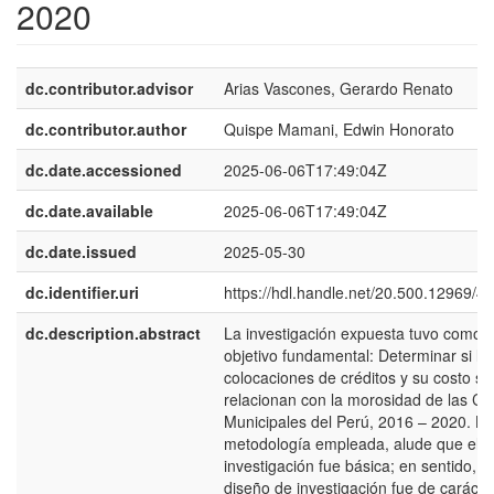
2020
dc.contributor.advisor
Arias Vascones, Gerardo Renato
dc.contributor.author
Quispe Mamani, Edwin Honorato
dc.date.accessioned
2025-06-06T17:49:04Z
dc.date.available
2025-06-06T17:49:04Z
dc.date.issued
2025-05-30
dc.identifier.uri
https://hdl.handle.net/20.500.12969/4
dc.description.abstract
La investigación expuesta tuvo como
objetivo fundamental: Determinar si la
colocaciones de créditos y su costo se
relacionan con la morosidad de las Ca
Municipales del Perú, 2016 – 2020. La
metodología empleada, alude que el t
investigación fue básica; en sentido, el
diseño de investigación fue de carácte