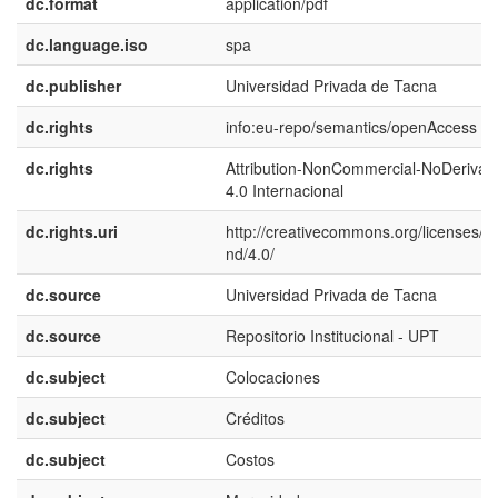
dc.format
application/pdf
dc.language.iso
spa
dc.publisher
Universidad Privada de Tacna
dc.rights
info:eu-repo/semantics/openAccess
dc.rights
Attribution-NonCommercial-NoDerivati
4.0 Internacional
dc.rights.uri
http://creativecommons.org/licenses/b
nd/4.0/
dc.source
Universidad Privada de Tacna
dc.source
Repositorio Institucional - UPT
dc.subject
Colocaciones
dc.subject
Créditos
dc.subject
Costos