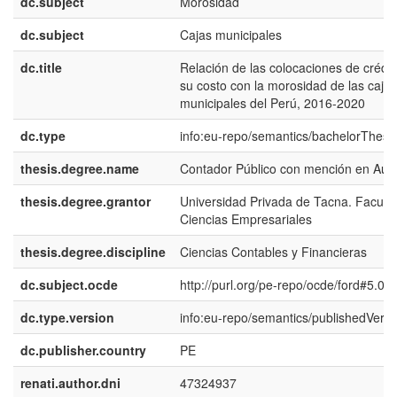
dc.subject
Morosidad
dc.subject
Cajas municipales
dc.title
Relación de las colocaciones de crédit
su costo con la morosidad de las cajas
municipales del Perú, 2016-2020
dc.type
info:eu-repo/semantics/bachelorThesi
thesis.degree.name
Contador Público con mención en Audi
thesis.degree.grantor
Universidad Privada de Tacna. Facult
Ciencias Empresariales
thesis.degree.discipline
Ciencias Contables y Financieras
dc.subject.ocde
http://purl.org/pe-repo/ocde/ford#5.02
dc.type.version
info:eu-repo/semantics/publishedVersi
dc.publisher.country
PE
renati.author.dni
47324937