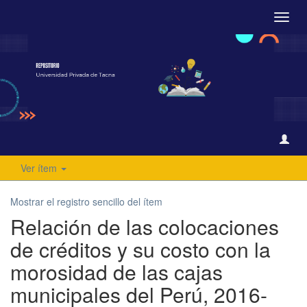
Camb
naveg
Ver ítem
Mostrar el registro sencillo del ítem
Relación de las colocaciones
de créditos y su costo con la
morosidad de las cajas
municipales del Perú, 2016-