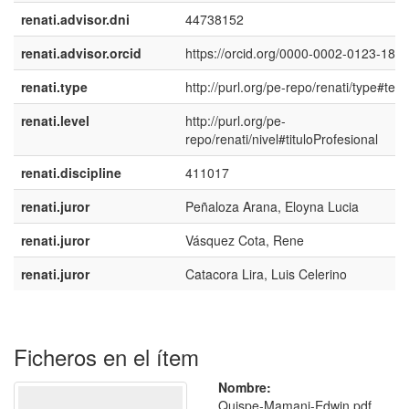
renati.advisor.dni
44738152
renati.advisor.orcid
https://orcid.org/0000-0002-0123-183
renati.type
http://purl.org/pe-repo/renati/type#tesi
renati.level
http://purl.org/pe-
repo/renati/nivel#tituloProfesional
renati.discipline
411017
renati.juror
Peñaloza Arana, Eloyna Lucia
renati.juror
Vásquez Cota, Rene
renati.juror
Catacora Lira, Luis Celerino
Ficheros en el ítem
Nombre:
Quispe-Mamani-Edwin.pdf