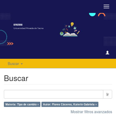
Camb
naveg
Buscar
Buscar
Ir
Materia: Tipo de cambio ×
Autor: Flores Cáceres, Katerin Gabriela ×
Mostrar filtros avanzados