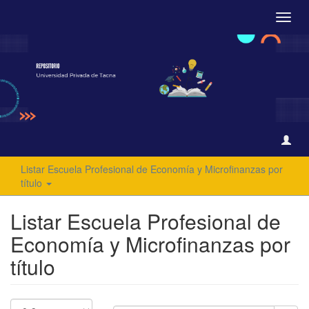
Camb
naveg
Listar Escuela Profesional de Economía y Microfinanzas por
título
Listar Escuela Profesional de
Economía y Microfinanzas por
título