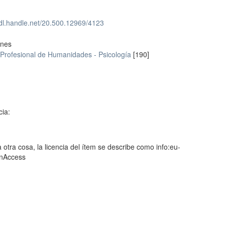
hdl.handle.net/20.500.12969/4123
ones
 Profesional de Humanidades - Psicología
[190]
cia:
 otra cosa, la licencia del ítem se describe como info:eu-
enAccess