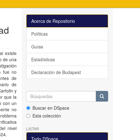
Acerca de Repositorio
dad
Políticas
Guías
si existe
io de una
Estadísticas
stigación
ño fue no
Declaración de Budapest
antes de
nario de
artolin y
r que la
io con un
Buscar en DSpace
mente no
problema
Esta colección
ificativa
del nivel
LISTAR
024.
Todo DSpace