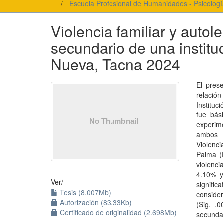
Escuela Profesional de Humanidades - Psicologí
Violencia familiar y autol
secundario de una instituc
Nueva, Tacna 2024
El prese
relación
Instituc
fue bási
experim
ambos s
Violenci
Palma (
violenci
4.10% y
Ver/
signifi
Tesis (8.007Mb)
consider
Autorización (83.33Kb)
(Sig.=.0
Certificado de originalidad (2.698Mb)
secundar