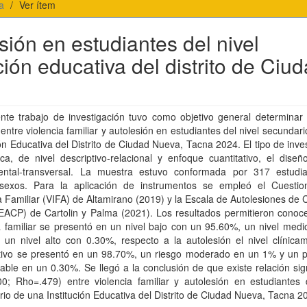
a
Ver ítem
esión en estudiantes del nivel
ión educativa del distrito de Ciu
nte trabajo de investigación tuvo como objetivo general determinar 
 entre violencia familiar y autolesión en estudiantes del nivel secundar
ión Educativa del Distrito de Ciudad Nueva, Tacna 2024. El tipo de inve
ca, de nivel descriptivo-relacional y enfoque cuantitativo, el dise
ental-transversal. La muestra estuvo conformada por 317 estudi
exos. Para la aplicación de instrumentos se empleó el Cuestio
a Familiar (VIFA) de Altamirano (2019) y la Escala de Autolesiones de C
EACP) de Cartolin y Palma (2021). Los resultados permitieron conoce
a familiar se presentó en un nivel bajo con un 95.60%, un nivel med
 un nivel alto con 0.30%, respecto a la autolesión el nivel clínica
cativo se presentó en un 98.70%, un riesgo moderado en un 1% y un 
able en un 0.30%. Se llegó a la conclusión de que existe relación sign
00; Rho=.479) entre violencia familiar y autolesión en estudiantes 
io de una Institución Educativa del Distrito de Ciudad Nueva, Tacna 2