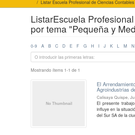
Listar Escuela Profesional de Ciencias Contables
ListarEscuela Profesional
por tema "Pequeña y Med
0-9
A
B
C
D
E
F
G
H
I
J
K
L
M
N
Mostrando ítems 1-1 de 1
El Arrendamiento
Agroindustrias d
Calisaya Quispe, J
El presente trabaj
influye en la situa
del Sur SA de la ciu