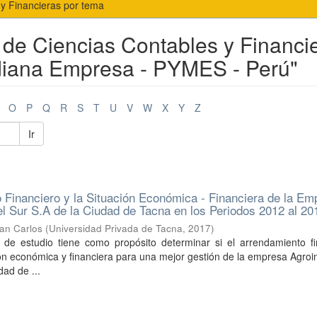
 y Financieras por tema
 de Ciencias Contables y Financi
iana Empresa - PYMES - Perú"
O
P
Q
R
S
T
U
V
W
X
Y
Z
Ir
 Financiero y la Situación Económica - Financiera de la Em
el Sur S.A de la Ciudad de Tacna en los Periodos 2012 al 20
uan Carlos
(
Universidad Privada de Tacna
,
2017
)
o de estudio tiene como propósito determinar si el arrendamiento fi
ción económica y financiera para una mejor gestión de la empresa Agroi
dad de ...