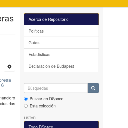
eras
Acerca de Repositorio
Políticas
Guías
Estadísticas
Declaración de Budapest
presa
16
nanciero
Buscar en DSpace
ndustrias
Esta colección
LISTAR
Todo DSpace