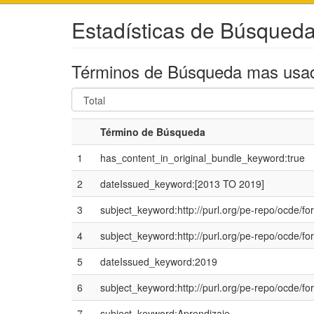
Estadísticas de Búsqu
Términos de Búsqueda mas usa
Término de Búsqueda
1
has_content_in_original_bundle_keyword:true
2
dateIssued_keyword:[2013 TO 2019]
3
subject_keyword:http://purl.org/pe-repo/ocde/fo
4
subject_keyword:http://purl.org/pe-repo/ocde/fo
5
dateIssued_keyword:2019
6
subject_keyword:http://purl.org/pe-repo/ocde/fo
7
subject_keyword:Aprendizaje