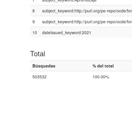
8
subject_keyword:http://purl.org/pe-repo/ocde/fo
9
subject_keyword:http://purl.org/pe-repo/ocde/fo
10
dateIssued_keyword:2021
Total
Búsquedas
% del total
503532
100.00%