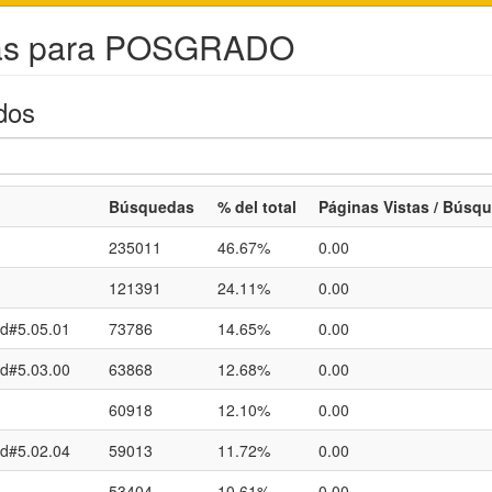
edas para POSGRADO
dos
Búsquedas
% del total
Páginas Vistas / Búsq
235011
46.67%
0.00
121391
24.11%
0.00
rd#5.05.01
73786
14.65%
0.00
rd#5.03.00
63868
12.68%
0.00
60918
12.10%
0.00
rd#5.02.04
59013
11.72%
0.00
53404
10.61%
0.00