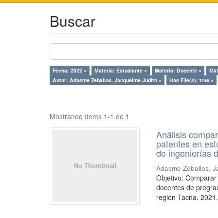
Buscar
Fecha: 2022 ×
Materia: Estudiante ×
Materia: Docente ×
Mat
Autor: Adasme Zeballos, Jacqueline Judith ×
Has File(s): true ×
Mostrando ítems 1-1 de 1
Análisis compara
patentes en est
de ingenierías 
Adasme Zeballos, Ja
Objetivo: Comparar e
docentes de pregrad
región Tacna. 2021.