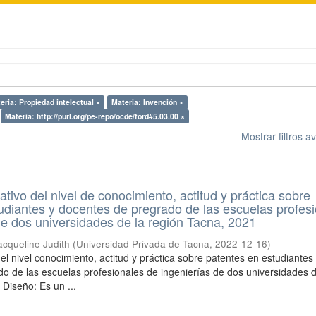
eria: Propiedad intelectual ×
Materia: Invención ×
Materia: http://purl.org/pe-repo/ocde/ford#5.03.00 ×
Mostrar filtros 
tivo del nivel de conocimiento, actitud y práctica sobre
udiantes y docentes de pregrado de las escuelas profes
de dos universidades de la región Tacna, 2021
cqueline Judith
(
Universidad Privada de Tacna
,
2022-12-16
)
l nivel conocimiento, actitud y práctica sobre patentes en estudiantes
o de las escuelas profesionales de ingenierías de dos universidades d
 Diseño: Es un ...