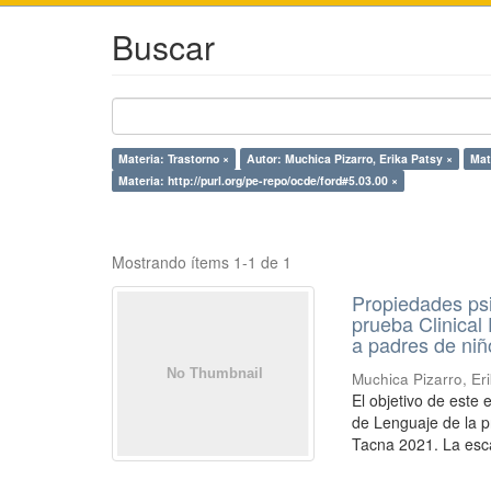
Buscar
Materia: Trastorno ×
Autor: Muchica Pizarro, Erika Patsy ×
Mat
Materia: http://purl.org/pe-repo/ocde/ford#5.03.00 ×
Mostrando ítems 1-1 de 1
Propiedades psi
prueba Clinical
a padres de niño
Muchica Pizarro, Er
El objetivo de este
de Lenguaje de la pr
Tacna 2021. La esca