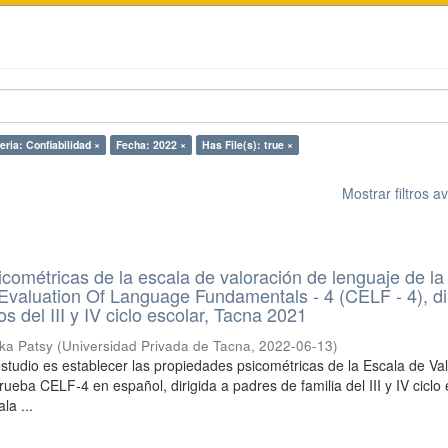
eria: Confiabilidad ×
Fecha: 2022 ×
Has File(s): true ×
Mostrar filtros 
cométricas de la escala de valoración de lenguaje de la
 Evaluation Of Language Fundamentals - 4 (CELF - 4), di
s del III y IV ciclo escolar, Tacna 2021
ika Patsy
(
Universidad Privada de Tacna
,
2022-06-13
)
 estudio es establecer las propiedades psicométricas de la Escala de Va
ueba CELF-4 en español, dirigida a padres de familia del III y IV ciclo 
la ...