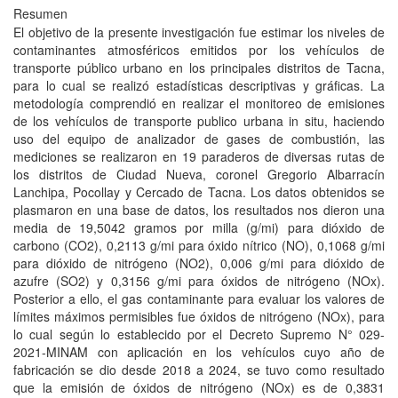
Resumen
El objetivo de la presente investigación fue estimar los niveles de
contaminantes atmosféricos emitidos por los vehículos de
transporte público urbano en los principales distritos de Tacna,
para lo cual se realizó estadísticas descriptivas y gráficas. La
metodología comprendió en realizar el monitoreo de emisiones
de los vehículos de transporte publico urbana in situ, haciendo
uso del equipo de analizador de gases de combustión, las
mediciones se realizaron en 19 paraderos de diversas rutas de
los distritos de Ciudad Nueva, coronel Gregorio Albarracín
Lanchipa, Pocollay y Cercado de Tacna. Los datos obtenidos se
plasmaron en una base de datos, los resultados nos dieron una
media de 19,5042 gramos por milla (g/mi) para dióxido de
carbono (CO2), 0,2113 g/mi para óxido nítrico (NO), 0,1068 g/mi
para dióxido de nitrógeno (NO2), 0,006 g/mi para dióxido de
azufre (SO2) y 0,3156 g/mi para óxidos de nitrógeno (NOx).
Posterior a ello, el gas contaminante para evaluar los valores de
límites máximos permisibles fue óxidos de nitrógeno (NOx), para
lo cual según lo establecido por el Decreto Supremo N° 029-
2021-MINAM con aplicación en los vehículos cuyo año de
fabricación se dio desde 2018 a 2024, se tuvo como resultado
que la emisión de óxidos de nitrógeno (NOx) es de 0,3831