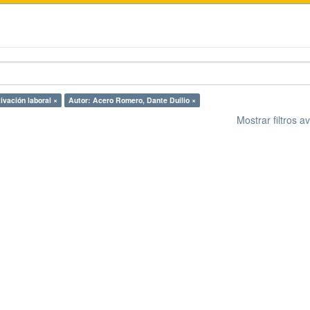
ivación laboral ×
Autor: Acero Romero, Dante Duilio ×
Mostrar filtros 