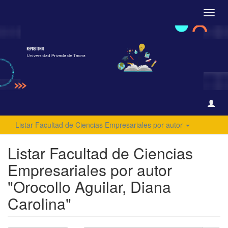
Camb
naveg
Listar Facultad de Ciencias Empresariales por autor
Listar Facultad de Ciencias
Empresariales por autor
"Orocollo Aguilar, Diana
Carolina"