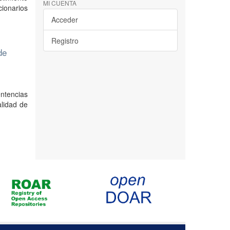
MI CUENTA
cionarios
Acceder
Registro
de
entencias
alidad de