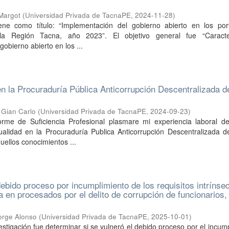
 Margot
(
Universidad Privada de TacnaPE
,
2024-11-28
)
iene como título: “Implementación del gobierno abierto en los por
la Región Tacna, año 2023”. El objetivo general fue “Caracte
obierno abierto en los ...
en la Procuraduría Pública Anticorrupción Descentralizada d
, Gian Carlo
(
Universidad Privada de TacnaPE
,
2024-09-23
)
orme de Suficiencia Profesional plasmare mi experiencia laboral d
tualidad en la Procuraduría Publica Anticorrupción Descentralizada 
uellos conocimientos ...
debido proceso por incumplimiento de los requisitos intrínse
va en procesados por el delito de corrupción de funcionarios
orge Alonso
(
Universidad Privada de TacnaPE
,
2025-10-01
)
vestigación fue determinar si se vulneró el debido proceso por el incum