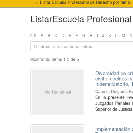
Listar Escuela Profesional de Derecho por tema
ListarEscuela Profesiona
0-9
A
B
C
D
E
F
G
H
I
J
K
L
M
N
Mostrando ítems 1-5 de 5
Diversidad de cr
civil en delitos 
Indemnizatorio, 
Canaza Delgado, K
En la presente inv
Juzgados Penales U
Superior de Justicia
Implementación d