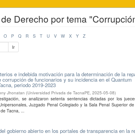
l de Derecho por tema "Corrupció
O
P
Q
R
S
T
U
V
W
X
Y
Z
Ir
iterios e indebida motivación para la determinación de la re
de corrupción de funcionarios y su incidencia en el Quantum
Tacna, periodo 2019-2023
eny Jhonatan
(
Universidad Privada de TacnaPE
,
2025-05-08
)
estigación, se analizaron setenta sentencias dictadas por los juece
nipersonales, Juzgado Penal Colegiado y la Sala Penal Superior de 
 de Tacna, ...
el gobierno abierto en los portales de transparencia en la r