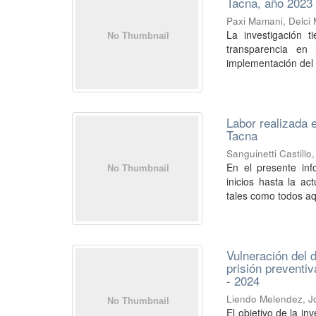
Tacna, año 2023
Paxi Mamani, Delci
La investigación t
transparencia en 
implementación del g
Labor realizada 
Tacna
Sanguinetti Castillo
En el presente inf
inicios hasta la ac
tales como todos aq
Vulneración del 
prisión preventi
- 2024
Liendo Melendez, J
El objetivo de la in