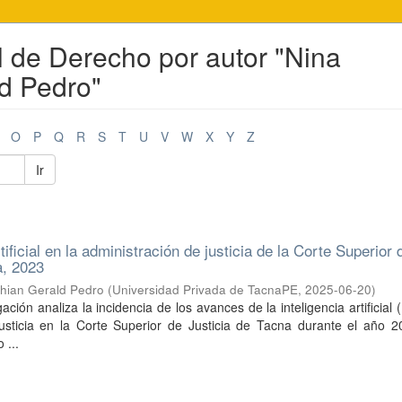
l de Derecho por autor "Nina
d Pedro"
O
P
Q
R
S
T
U
V
W
X
Y
Z
Ir
rtificial en la administración de justicia de la Corte Superior 
a, 2023
thian Gerald Pedro
(
Universidad Privada de TacnaPE
,
2025-06-20
)
ación analiza la incidencia de los avances de la inteligencia artificial (
justicia en la Corte Superior de Justicia de Tacna durante el año 2
 ...