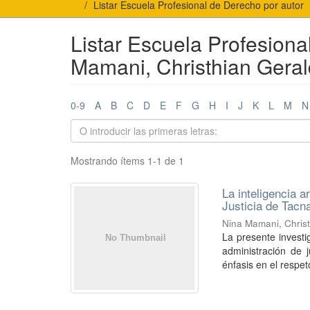
Listar Escuela Profesional de Derecho por autor
Listar Escuela Profesiona
Mamani, Christhian Geral
0-9
A
B
C
D
E
F
G
H
I
J
K
L
M
N
Mostrando ítems 1-1 de 1
La inteligencia a
Justicia de Tacn
Nina Mamani, Chris
La presente investig
administración de 
énfasis en el respeto