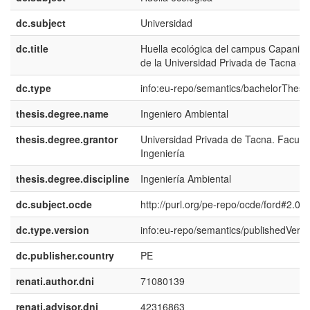
dc.subject
Universidad
dc.title
Huella ecológica del campus Capaniqu
de la Universidad Privada de Tacna - 
dc.type
info:eu-repo/semantics/bachelorThesi
thesis.degree.name
Ingeniero Ambiental
thesis.degree.grantor
Universidad Privada de Tacna. Facult
Ingeniería
thesis.degree.discipline
Ingeniería Ambiental
dc.subject.ocde
http://purl.org/pe-repo/ocde/ford#2.07
dc.type.version
info:eu-repo/semantics/publishedVersi
dc.publisher.country
PE
renati.author.dni
71080139
renati.advisor.dni
42316863