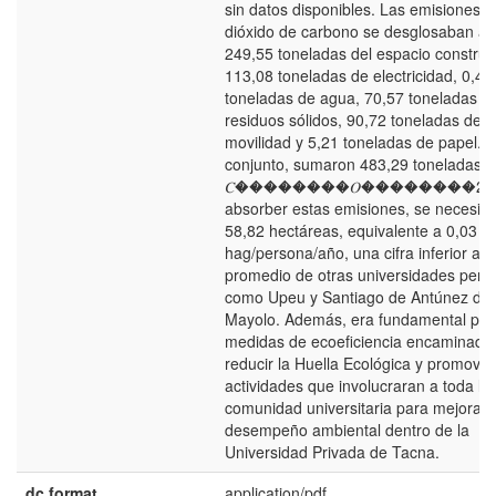
sin datos disponibles. Las emisiones d
dióxido de carbono se desglosaban as
249,55 toneladas del espacio construi
113,08 toneladas de electricidad, 0,42
toneladas de agua, 70,57 toneladas d
residuos sólidos, 90,72 toneladas de
movilidad y 5,21 toneladas de papel. 
conjunto, sumaron 483,29 toneladas 
𝐶��������𝑂��������2. P
absorber estas emisiones, se necesita
58,82 hectáreas, equivalente a 0,03
hag/persona/año, una cifra inferior al
promedio de otras universidades peru
como Upeu y Santiago de Antúnez de
Mayolo. Además, era fundamental pro
medidas de ecoeficiencia encaminada
reducir la Huella Ecológica y promover
actividades que involucraran a toda la
comunidad universitaria para mejorar 
desempeño ambiental dentro de la
Universidad Privada de Tacna.
dc.format
application/pdf