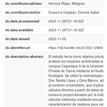
dc.contributor.advisor
Herrera Rejas, Milagros
dc.contributor.author
Ezquerra Delgado, Daniela Isabel
dc.date.accessioned
2023-11-28T21:18:32Z
dc.date.available
2023-11-28T21:18:32Z
dc.date.issued
2023-11-02
dc.identifier.uri
https://hdl.handle.net/20.500.12969/3
dc.description.abstract
El estudio tenía como objetivo principa
analizar los impactos ambientales en e
campus Capanique II de la Universida
Privada de Tacna mediante la Huella
Ecológica. Se utilizó la metodología de
Dra. Noelia López y Dora Blanco, ada
al contexto universitario, que implicab
cálculos directos a partir de datos de
consumo proporcionados por la institu
cálculos indirectos mediante encuesta
caracterización de residuos para cate