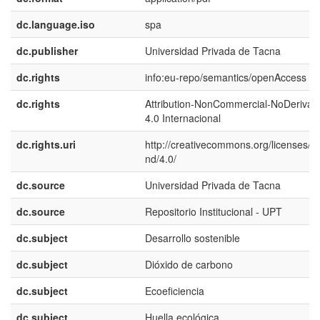
dc.language.iso
spa
dc.publisher
Universidad Privada de Tacna
dc.rights
info:eu-repo/semantics/openAccess
dc.rights
Attribution-NonCommercial-NoDerivati
4.0 Internacional
dc.rights.uri
http://creativecommons.org/licenses/b
nd/4.0/
dc.source
Universidad Privada de Tacna
dc.source
Repositorio Institucional - UPT
dc.subject
Desarrollo sostenible
dc.subject
Dióxido de carbono
dc.subject
Ecoeficiencia
dc.subject
Huella ecológica