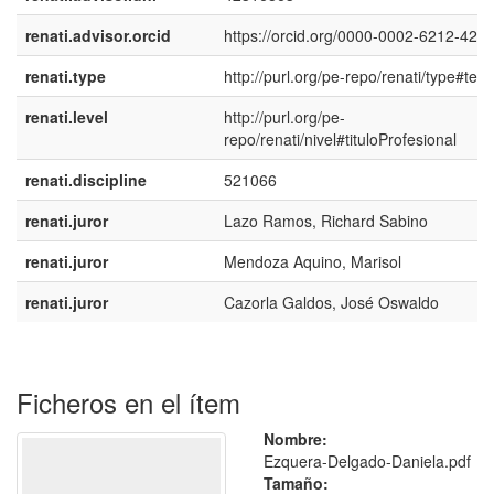
renati.advisor.orcid
https://orcid.org/0000-0002-6212-426
renati.type
http://purl.org/pe-repo/renati/type#tesi
renati.level
http://purl.org/pe-
repo/renati/nivel#tituloProfesional
renati.discipline
521066
renati.juror
Lazo Ramos, Richard Sabino
renati.juror
Mendoza Aquino, Marisol
renati.juror
Cazorla Galdos, José Oswaldo
Ficheros en el ítem
Nombre:
Ezquera-Delgado-Daniela.pdf
Tamaño: