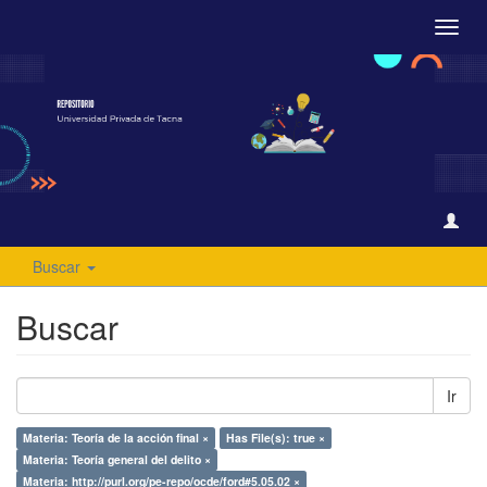
Camb
naveg
Buscar
Buscar
Ir
Materia: Teoría de la acción final ×
Has File(s): true ×
Materia: Teoría general del delito ×
Materia: http://purl.org/pe-repo/ocde/ford#5.05.02 ×