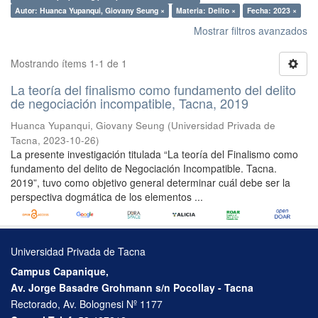
Autor: Huanca Yupanqui, Giovany Seung ×
Materia: Delito ×
Fecha: 2023 ×
Mostrar filtros avanzados
Mostrando ítems 1-1 de 1
La teoría del finalismo como fundamento del delito
de negociación incompatible, Tacna, 2019
Huanca Yupanqui, Giovany Seung
(
Universidad Privada de
Tacna
,
2023-10-26
)
La presente investigación titulada “La teoría del Finalismo como
fundamento del delito de Negociación Incompatible. Tacna.
2019”, tuvo como objetivo general determinar cuál debe ser la
perspectiva dogmática de los elementos ...
Universidad Privada de Tacna
Campus Capanique,
Av. Jorge Basadre Grohmann s/n Pocollay - Tacna
Rectorado, Av. Bolognesi Nº 1177