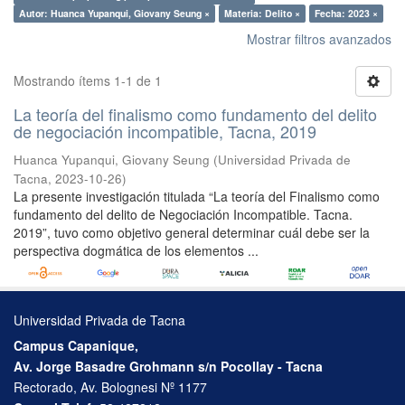
Autor: Huanca Yupanqui, Giovany Seung ×
Materia: Delito ×
Fecha: 2023 ×
Mostrar filtros avanzados
Mostrando ítems 1-1 de 1
La teoría del finalismo como fundamento del delito
de negociación incompatible, Tacna, 2019
Huanca Yupanqui, Giovany Seung
(
Universidad Privada de
Tacna
,
2023-10-26
)
La presente investigación titulada “La teoría del Finalismo como
fundamento del delito de Negociación Incompatible. Tacna.
2019”, tuvo como objetivo general determinar cuál debe ser la
perspectiva dogmática de los elementos ...
Universidad Privada de Tacna
Campus Capanique,
Av. Jorge Basadre Grohmann s/n Pocollay - Tacna
Rectorado, Av. Bolognesi Nº 1177