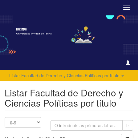
Camb
naveg
Listar Facultad de Derecho y Ciencias Políticas por título
Listar Facultad de Derecho y
Ciencias Políticas por título
Ir