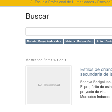
Escuela Profesional de Humanidades - Psicologí
Buscar
Materia: Proyecto de vida ×
Materia: Motivación ×
Autor: Bedo
Mostrando ítems 1-1 de 1
Estilos de cria
secundaria de l
Bedoya Bacigalupo,
El propósito de esta
proyecto de vida en
Mercedes Indacoche