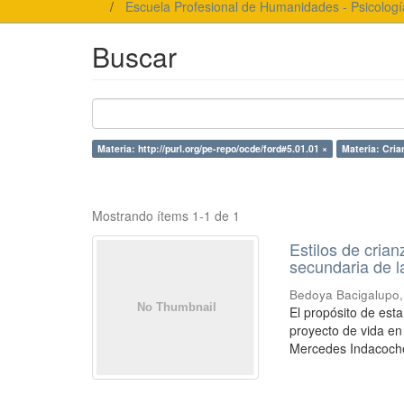
Escuela Profesional de Humanidades - Psicologí
Buscar
Materia: http://purl.org/pe-repo/ocde/ford#5.01.01 ×
Materia: Crian
Mostrando ítems 1-1 de 1
Estilos de cria
secundaria de l
Bedoya Bacigalupo,
El propósito de esta
proyecto de vida en
Mercedes Indacoche