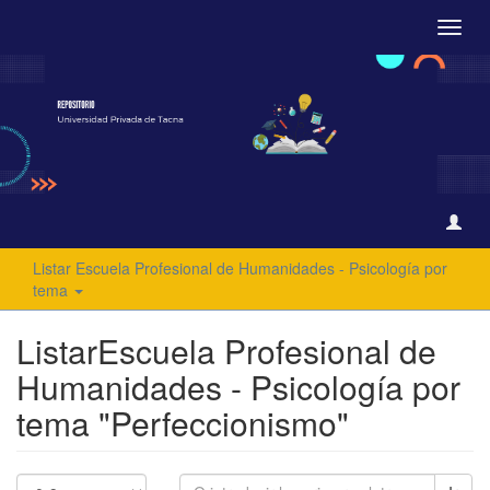
Camb
naveg
Listar Escuela Profesional de Humanidades - Psicología por
tema
ListarEscuela Profesional de
Humanidades - Psicología por
tema "Perfeccionismo"