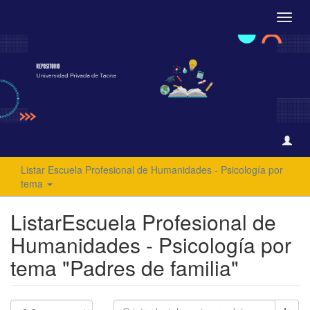
Camb
naveg
Listar Escuela Profesional de Humanidades - Psicología por
tema
ListarEscuela Profesional de
Humanidades - Psicología por
tema "Padres de familia"