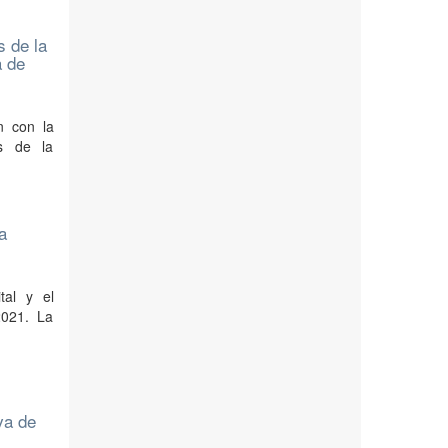
s de la
a de
n con la
as de la
a
tal y el
2021. La
va de