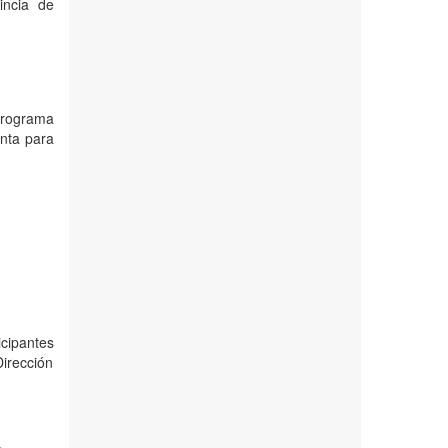
incia de
 programa
enta para
icipantes
irección