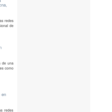
a
cna,
las redes
sional de
n
s de una
ales como
C en
as redes