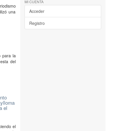
MI CUENTA
eriodismo
Acceder
ilizó una
Registro
o para la
esta del
ento
aylloma
a el
ciendo el