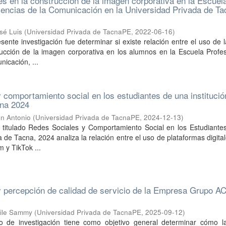
es en la construcción de la imagen corporativa en la Escuel
iencias de la Comunicación en la Universidad Privada de Ta
sé Luis
(
Universidad Privada de TacnaPE
,
2022-06-16
)
esente investigación fue determinar si existe relación entre el uso de 
rucción de la imagen corporativa en los alumnos en la Escuela Profe
nicación, ...
 comportamiento social en los estudiantes de una institució
cna 2024
n Antonio
(
Universidad Privada de TacnaPE
,
2024-12-13
)
o titulado Redes Sociales y Comportamiento Social en los Estudiante
va de Tacna, 2024 analiza la relación entre el uso de plataformas digit
 y TikTok ...
 percepción de calidad de servicio de la Empresa Grupo A
mile Sammy
(
Universidad Privada de TacnaPE
,
2025-09-12
)
jo de investigación tiene como objetivo general determinar cómo l