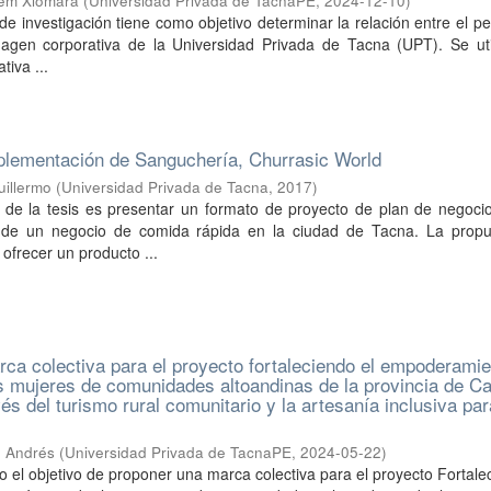
lem Xiomara
(
Universidad Privada de TacnaPE
,
2024-12-10
)
 de investigación tiene como objetivo determinar la relación entre el p
 imagen corporativa de la Universidad Privada de Tacna (UPT). Se ut
tiva ...
plementación de Sanguchería, Churrasic World
uillermo
(
Universidad Privada de Tacna
,
2017
)
vo de la tesis es presentar un formato de proyecto de plan de negoci
de un negocio de comida rápida en la ciudad de Tacna. La propu
ofrecer un producto ...
ca colectiva para el proyecto fortaleciendo el empoderami
 mujeres de comunidades altoandinas de la provincia de C
és del turismo rural comunitario y la artesanía inclusiva par
, Andrés
(
Universidad Privada de TacnaPE
,
2024-05-22
)
vo el objetivo de proponer una marca colectiva para el proyecto Fortale