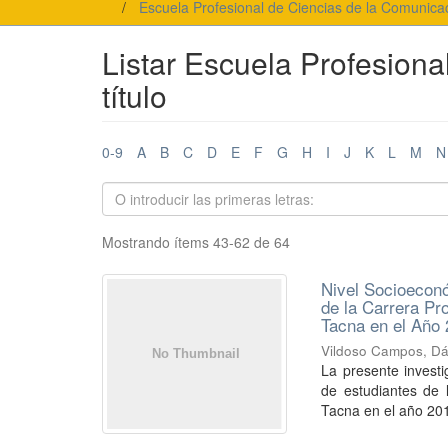
Escuela Profesional de Ciencias de la Comunica
Listar Escuela Profesiona
título
0-9
A
B
C
D
E
F
G
H
I
J
K
L
M
N
Mostrando ítems 43-62 de 64
Nivel Socioeconó
de la Carrera Pr
Tacna en el Año
Vildoso Campos, Dá
La presente investi
de estudiantes de 
Tacna en el año 201