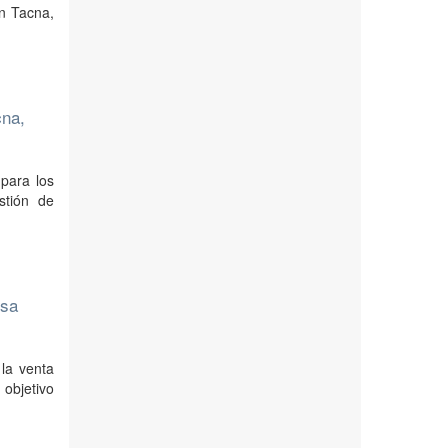
en Tacna,
cna,
para los
stión de
esa
 la venta
objetivo