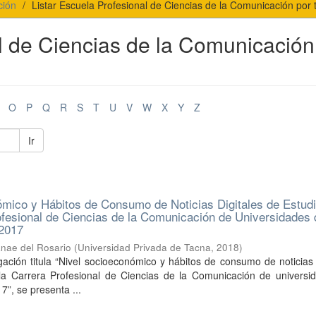
ción
Listar Escuela Profesional de Ciencias de la Comunicación por t
l de Ciencias de la Comunicación
O
P
Q
R
S
T
U
V
W
X
Y
Z
Ir
mico y Hábitos de Consumo de Noticias Digitales de Estud
ofesional de Ciencias de la Comunicación de Universidades 
 2017
nae del Rosario
(
Universidad Privada de Tacna
,
2018
)
gación titula “Nivel socioeconómico y hábitos de consumo de noticias 
la Carrera Profesional de Ciencias de la Comunicación de universi
7”, se presenta ...