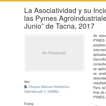
La Asociatividad y su Inci
las Pymes Agroindustriale
Junio” de Tacna, 2017
Se estud
PYMES A
establec
internac
aplicad
Damnific
consulta
se aplic
se anal
obtenid
Ver/
resulta
Choque-Mamani-Katherine-
Para tal
Gabriela.pdf (1.239Mb)
final de
PYMES A
Fecha