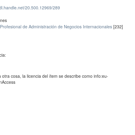
hdl.handle.net/20.500.12969/289
ones
Profesional de Administración de Negocios Internacionales
[232]
cia:
 otra cosa, la licencia del ítem se describe como info:eu-
enAccess