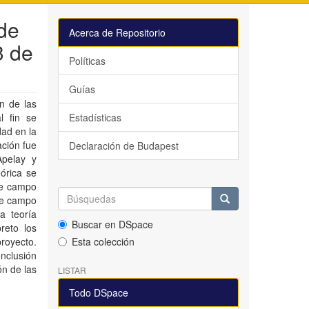
 de
Acerca de Repositorio
3 de
Políticas
Guías
ón de las
l fin se
Estadísticas
dad en la
ación fue
Declaración de Budapest
Apelay y
eórica se
 de campo
 de campo
a teoría
Buscar en DSpace
reto los
royecto.
Esta colección
onclusión
ón de las
LISTAR
Todo DSpace