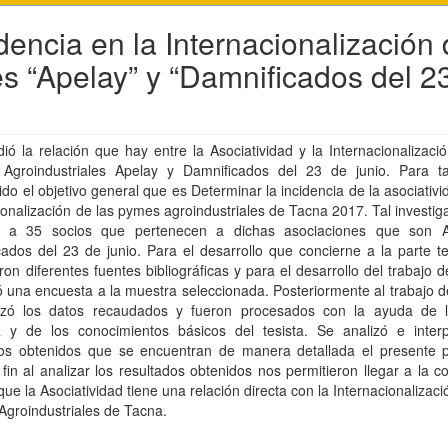
dencia en la Internacionalización
s “Apelay” y “Damnificados del 2
ió la relación que hay entre la Asociatividad y la Internacionalizaci
groindustriales Apelay y Damnificados del 23 de junio. Para ta
ido el objetivo general que es Determinar la incidencia de la asociativi
ionalización de las pymes agroindustriales de Tacna 2017. Tal investig
a a 35 socios que pertenecen a dichas asociaciones que son 
ados del 23 de junio. Para el desarrollo que concierne a la parte t
ron diferentes fuentes bibliográficas y para el desarrollo del trabajo
ó una encuesta a la muestra seleccionada. Posteriormente al trabajo
izó los datos recaudados y fueron procesados con la ayuda de l
a y de los conocimientos básicos del tesista. Se analizó e interp
dos obtenidos que se encuentran de manera detallada el presente p
 fin al analizar los resultados obtenidos nos permitieron llegar a la c
 que la Asociatividad tiene una relación directa con la Internacionalizaci
groindustriales de Tacna.