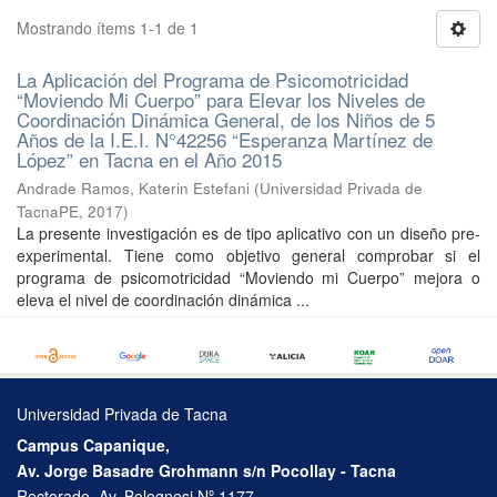
Mostrando ítems 1-1 de 1
La Aplicación del Programa de Psicomotricidad
“Moviendo Mi Cuerpo” para Elevar los Niveles de
Coordinación Dinámica General, de los Niños de 5
Años de la I.E.I. N°42256 “Esperanza Martínez de
López” en Tacna en el Año 2015
Andrade Ramos, Katerin Estefani
(
Universidad Privada de
TacnaPE
,
2017
)
La presente investigación es de tipo aplicativo con un diseño pre-
experimental. Tiene como objetivo general comprobar si el
programa de psicomotricidad “Moviendo mi Cuerpo” mejora o
eleva el nivel de coordinación dinámica ...
Universidad Privada de Tacna
Campus Capanique,
Av. Jorge Basadre Grohmann s/n Pocollay - Tacna
Rectorado, Av. Bolognesi Nº 1177