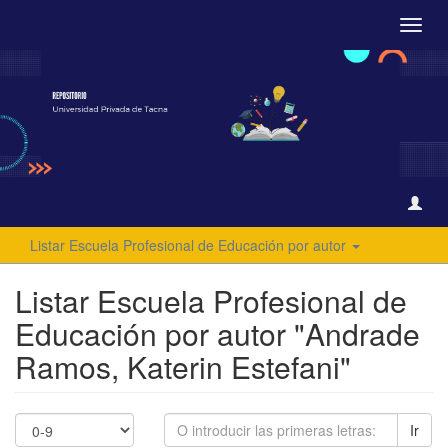
Camb
naveg
Listar Escuela Profesional de Educación por autor
Listar Escuela Profesional de
Educación por autor "Andrade
Ramos, Katerin Estefani"
Ir