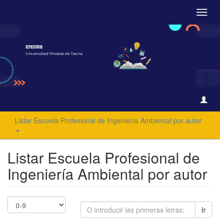
Camb
naveg
Listar Escuela Profesional de Ingeniería Ambiental por autor
Listar Escuela Profesional de
Ingeniería Ambiental por autor
Ir