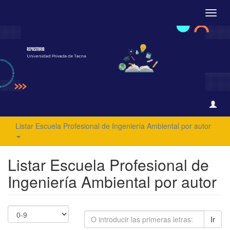
Camb
naveg
Listar Escuela Profesional de Ingeniería Ambiental por autor
Listar Escuela Profesional de
Ingeniería Ambiental por autor
Ir