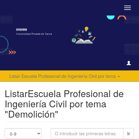
Camb
naveg
Listar Escuela Profesional de Ingeniería Civil por tema
ListarEscuela Profesional de
Ingeniería Civil por tema
"Demolición"
Ir