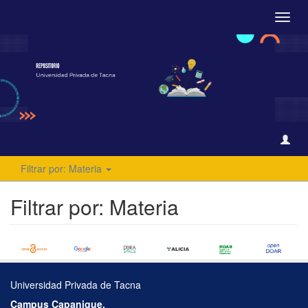
Camb
naveg
Filtrar por: Materia
Filtrar por: Materia
Universidad Privada de Tacna
Campus Capanique,