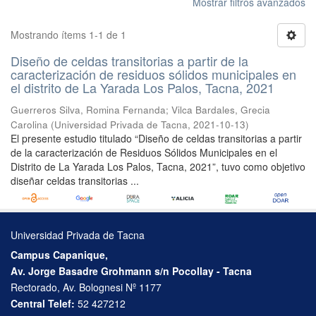
Mostrar filtros avanzados
Mostrando ítems 1-1 de 1
Diseño de celdas transitorias a partir de la
caracterización de residuos sólidos municipales en
el distrito de La Yarada Los Palos, Tacna, 2021
Guerreros Silva, Romina Fernanda
;
Vilca Bardales, Grecia
Carolina
(
Universidad Privada de Tacna
,
2021-10-13
)
El presente estudio titulado “Diseño de celdas transitorias a partir
de la caracterización de Residuos Sólidos Municipales en el
Distrito de La Yarada Los Palos, Tacna, 2021”, tuvo como objetivo
diseñar celdas transitorias ...
Universidad Privada de Tacna
Campus Capanique,
Av. Jorge Basadre Grohmann s/n Pocollay - Tacna
Rectorado, Av. Bolognesi Nº 1177
Central Telef:
52 427212