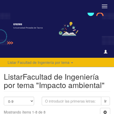
Camb
naveg
Listar Facultad de Ingeniería por tema
ListarFacultad de Ingeniería
por tema "Impacto ambiental"
Ir
Mostrando ítems 1-8 de 8