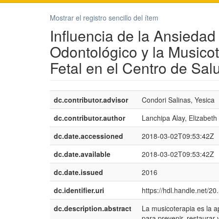
Mostrar el registro sencillo del ítem
Influencia de la Ansiedad
Odontológico y la Musico
Fetal en el Centro de Sa
dc.contributor.advisor
Condori Salinas, Yesica
dc.contributor.author
Lanchipa Alay, Elizabeth
dc.date.accessioned
2018-03-02T09:53:42Z
dc.date.available
2018-03-02T09:53:42Z
dc.date.issued
2016
dc.identifier.uri
https://hdl.handle.net/2
dc.description.abstract
La musicoterapia es la ap
para prevenir, restaurar 