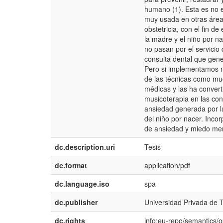
humano (1). Esta es no e
muy usada en otras áreas,
obstetricia, con el fin de
la madre y el niño por n
no pasan por el servicio 
consulta dental que gener
Pero si implementamos nu
de las técnicas como mu
médicas y las ha converti
musicoterapia en las con
ansiedad generada por la
del niño por nacer. Inco
de ansiedad y miedo meno
dc.description.uri
Tesis
dc.format
application/pdf
dc.language.iso
spa
dc.publisher
Universidad Privada de 
dc.rights
info:eu-repo/semantics/