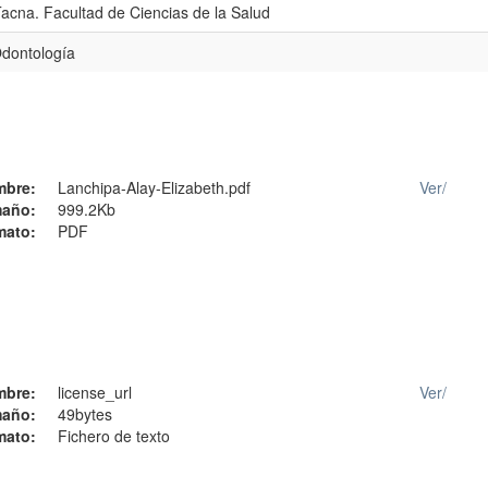
acna. Facultad de Ciencias de la Salud
Odontología
mbre:
Lanchipa-Alay-Elizabeth.pdf
Ver/
año:
999.2Kb
mato:
PDF
mbre:
license_url
Ver/
año:
49bytes
mato:
Fichero de texto