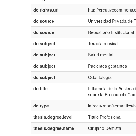
dc.rights.uri
http://creativecommons.o
dc.source
Universidad Privada de 
dc.source
Repositorio Institucional
dc.subject
Terapia musical
dc.subject
Salud mental
dc.subject
Pacientes gestantes
dc.subject
Odontología
dc.title
Influencia de la Ansieda
sobre la Frecuencia Car
dc.type
info:eu-repo/semantics/
thesis.degree.level
Titulo Profesional
thesis.degree.name
Cirujano Dentista