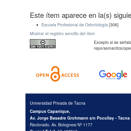
Este ítem aparece en la(s) sigui
Escuela Profesional de Odontología
[306]
Mostrar el registro sencillo del ítem
Excepto si se señala
repo/semantics/op
Universidad Privada de Tacna
Campus Capanique,
Av. Jorge Basadre Grohmann s/n Pocollay - Tacna
Rectorado, Av. Bolognesi Nº 1177