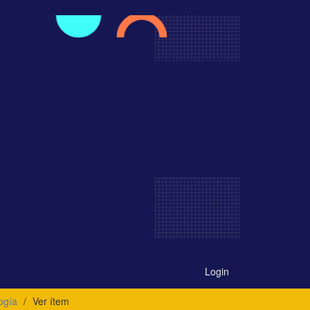
Login
ogía
Ver ítem