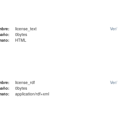
mbre:
license_text
Ver/
año:
0bytes
mato:
HTML
mbre:
license_rdf
Ver/
año:
0bytes
mato:
application/rdf+xml