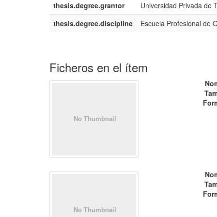
thesis.degree.grantor
Universidad Privada de T
thesis.degree.discipline
Escuela Profesional de 
Ficheros en el ítem
No
Tam
For
No
Tam
For