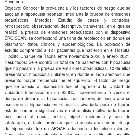
Resumen
Objetivo: Conocer la prevalencia y los factores de riesgo que se
asocian a hipoacusia neonatal, mediante la prueba de emisiones
otoacústicas. Métodos: Estudio de casos y controles,
retrospectivo, observacional, descriptivo, transversal, en el que se
realizó la prueba de emisiones otoacústicas con el dispositivo
ERO.SCAN, se confeccionó una ficha de recolección en donde se
plasmaron datos clínicos y epidemiológicos. La población de
estudio comprendió a 127 pacientes que nacieron en el Hospital
Hipólito Unanue de Tacna entre noviembre 2020 a enero 2021.
Resultados: Se encontró un total de 19 pacientes con hipoacusia
que no pasaron la prueba de emisiones otoacústicas, 10 de ellos
presentaron hipoacusia unilateral, en donde el lado afectado que
presentó mayor frecuencia fue el izquierdo. El factor de riesgo
que se asoció a hipoacusia fue el ingreso a la Unidad de
Cuidados Intensivos en un 42.9%, incrementando 5 veces el
riesgo de desarrollar hipoacusia. Los factores de riesgo que se
asociaron a hipoacusia en el análisis bivariado pero no fueron
estadísticamente significativos en el análisis multivariado fueron
bajo peso al nacer, asfixia, hiperbilirrubinemia y uso de
fototerapia, el factor protector que se asoció a un menor riesgo
de hipoacusia, fue un APGAR adecuado a los cinco minutos.
Conclusión: La prevalencia de hipoacusia en el Hospital Hipólito