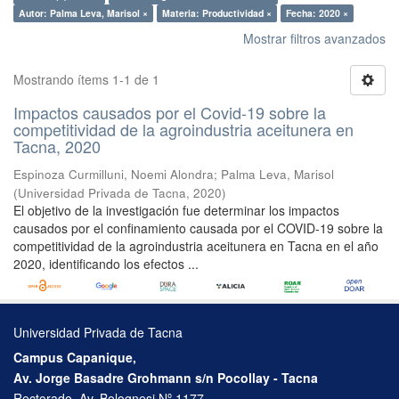
Autor: Palma Leva, Marisol ×
Materia: Productividad ×
Fecha: 2020 ×
Mostrar filtros avanzados
Mostrando ítems 1-1 de 1
Impactos causados por el Covid-19 sobre la
competitividad de la agroindustria aceitunera en
Tacna, 2020
Espinoza Curmilluni, Noemi Alondra
;
Palma Leva, Marisol
(
Universidad Privada de Tacna
,
2020
)
El objetivo de la investigación fue determinar los impactos
causados por el confinamiento causada por el COVID-19 sobre la
competitividad de la agroindustria aceitunera en Tacna en el año
2020, identificando los efectos ...
Universidad Privada de Tacna
Campus Capanique,
Av. Jorge Basadre Grohmann s/n Pocollay - Tacna
Rectorado, Av. Bolognesi Nº 1177