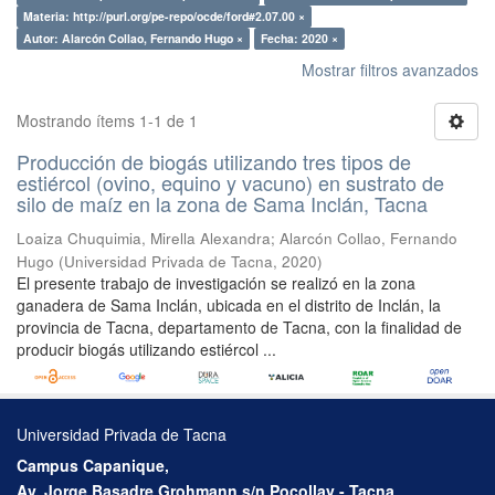
Materia: http://purl.org/pe-repo/ocde/ford#2.07.00 ×
Autor: Alarcón Collao, Fernando Hugo ×
Fecha: 2020 ×
Mostrar filtros avanzados
Mostrando ítems 1-1 de 1
Producción de biogás utilizando tres tipos de
estiércol (ovino, equino y vacuno) en sustrato de
silo de maíz en la zona de Sama Inclán, Tacna
Loaiza Chuquimia, Mirella Alexandra
;
Alarcón Collao, Fernando
Hugo
(
Universidad Privada de Tacna
,
2020
)
El presente trabajo de investigación se realizó en la zona
ganadera de Sama Inclán, ubicada en el distrito de Inclán, la
provincia de Tacna, departamento de Tacna, con la finalidad de
producir biogás utilizando estiércol ...
Universidad Privada de Tacna
Campus Capanique,
Av. Jorge Basadre Grohmann s/n Pocollay - Tacna